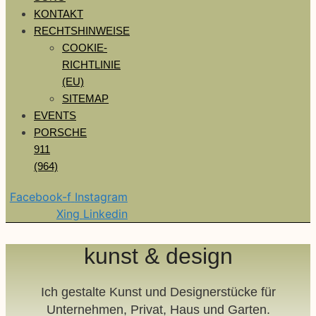
KONTAKT
RECHTSHINWEISE
COOKIE-
RICHTLINIE
(EU)
SITEMAP
EVENTS
PORSCHE
911
(964)
Facebook-f
Instagram
Xing
Linkedin
kunst & design
Ich gestalte Kunst und Designerstücke für
Unternehmen, Privat, Haus und Garten.