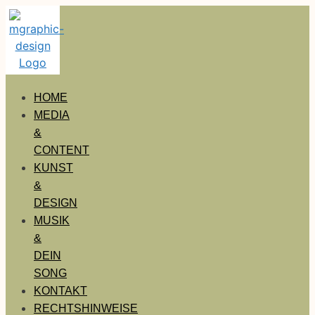
HOME
MEDIA
&
CONTENT
KUNST
&
DESIGN
MUSIK
&
DEIN
SONG
KONTAKT
RECHTSHINWEISE